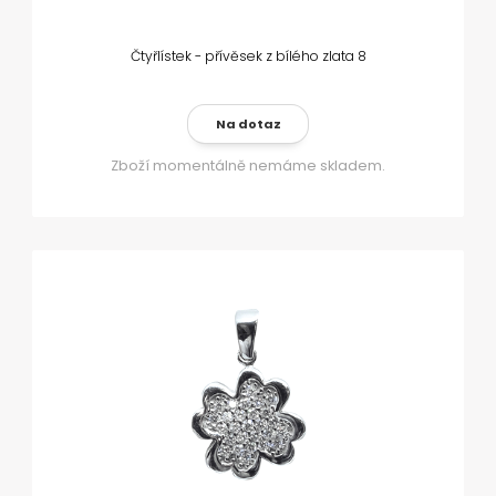
Čtyřlístek - přívěsek z bílého zlata 8
Na dotaz
Zboží momentálně nemáme skladem.