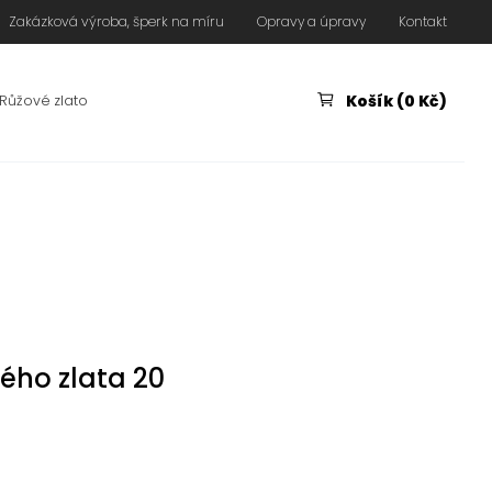
Zakázková výroba, šperk na míru
Opravy a úpravy
Kontakt
Košík (0 Kč)
Růžové zlato
lého zlata 20