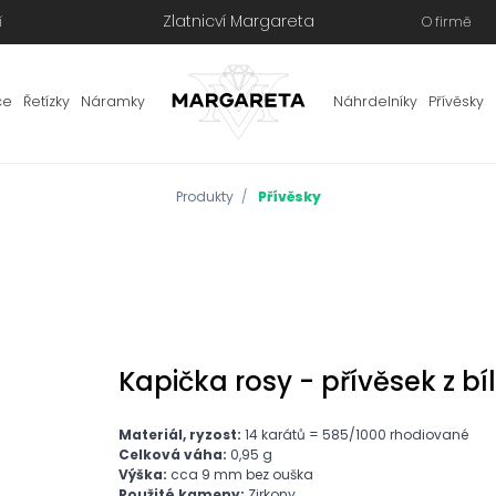
Zlatnicví Margareta
í
O firmě
ce
Řetízky
Náramky
Náhrdelníky
Přívěsky
Produkty
Přívěsky
Kapička rosy - přívěsek z bí
Materiál, ryzost:
14 karátů = 585/1000 rhodiované
Celková váha:
0,95 g
Výška:
cca 9 mm bez ouška
Použité kameny:
Zirkony