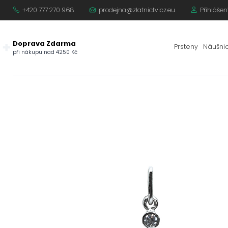
+420 777 270 968
prodejna@zlatnictvicz.eu
Přihlášen
Doprava Zdarma
Prsteny
Náušni
při nákupu nad 4250 Kč