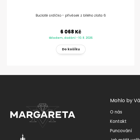
Buclaté srdíčko - přívěsek z bílého zlata 6
6 068 Kč
Skladem, dodání - 10. 8. 2026
Mohlo by Vá
O nás
Kontakt
Puncování