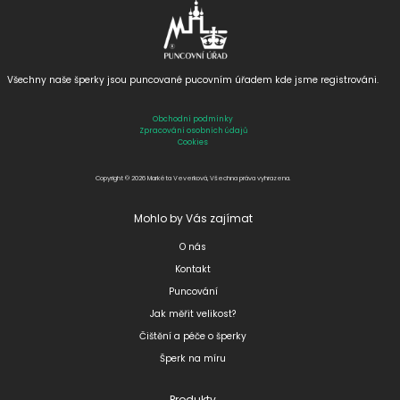
Všechny naše šperky jsou puncované
pucovním úřadem kde jsme registrováni.
Obchodní podmínky
Zpracování osobních údajů
Cookies
Copyright © 2026 Markéta Veverková, Všechna práva vyhrazena.
Mohlo by Vás zajímat
O nás
Kontakt
Puncování
Jak měřit velikost?
Čištění a péče o šperky
Šperk na míru
Produkty