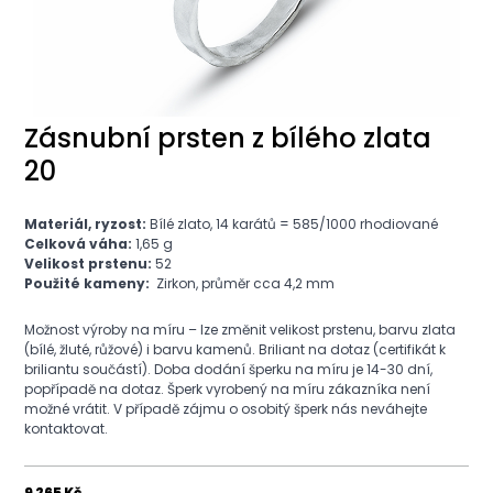
Zásnubní prsten z bílého zlata
20
Materiál, ryzost:
Bílé zlato, 14 karátů = 585/1000 rhodiované
Celková váha:
1,65 g
Velikost prstenu:
52
Použité kameny:
Zirkon, průměr cca 4,2 mm
Možnost výroby na míru – lze změnit velikost prstenu, barvu zlata
(bílé, žluté, růžové) i barvu kamenů. Briliant na dotaz (certifikát k
briliantu součástí). Doba dodání šperku na míru je 14-30 dní,
popřípadě na dotaz. Šperk vyrobený na míru zákazníka není
možné vrátit. V případě zájmu o osobitý šperk nás neváhejte
kontaktovat.
9 265 Kč