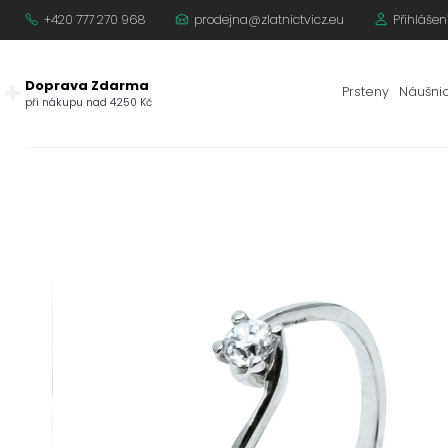
+420 777 270 968
prodejna@zlatnictvicz.eu
Přihlášen
Doprava Zdarma
Prsteny
Náušni
při nákupu nad 4250 Kč