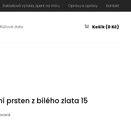
Zakázková výroba, šperk na míru
Opravy a úpravy
Kontakt
Košík (0 Kč)
Růžové zlato
 prsten z bílého zlata 15
iované