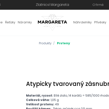
Zlatnicví Margareta
í
O firmě
ce
Řetízky
Náramky
Náhrdelníky
Přívěsky
Produkty
Prsteny
Atypicky tvarovaný zásnubní
Materiál, ryzost:
Bílé zlato, 14 karátů = 585/1000 rhod
Celková váha:
1,05 g
Velikost prstenu:
49
Použitý kámen:
Zirkon, průměr cca 3,5 mm