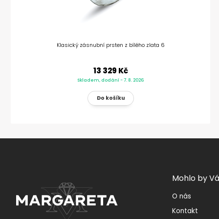
Klasický zásnubní prsten z bílého zlata 6
13 329 Kč
Skladem, dodání - 7. 8. 2026
Mohlo by Vá
O nás
Kontakt