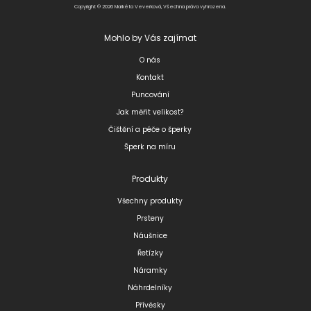
Copyright © 2026 Markéta Veverková, Všechna práva vyhrazena.
Mohlo by Vás zajímat
O nás
Kontakt
Puncování
Jak měřit velikost?
Čištění a péče o šperky
Šperk na míru
Produkty
Všechny produkty
Prsteny
Náušnice
Řetízky
Náramky
Náhrdelníky
Přívěsky