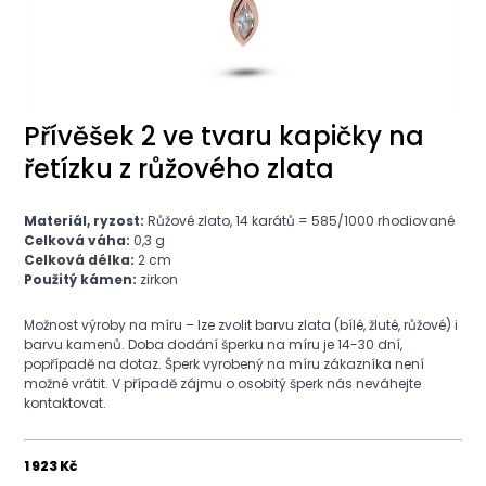
Přívěšek 2 ve tvaru kapičky na
řetízku z růžového zlata
Materiál, ryzost:
Růžové zlato, 14 karátů = 585/1000 rhodiované
Celková váha:
0,3 g
Celková délka:
2 cm
Použitý kámen:
zirkon
Možnost výroby na míru – lze zvolit barvu zlata (bílé, žluté, růžové) i
barvu kamenů. Doba dodání šperku na míru je 14-30 dní,
popřípadě na dotaz. Šperk vyrobený na míru zákazníka není
možné vrátit. V případě zájmu o osobitý šperk nás neváhejte
kontaktovat.
1 923 Kč