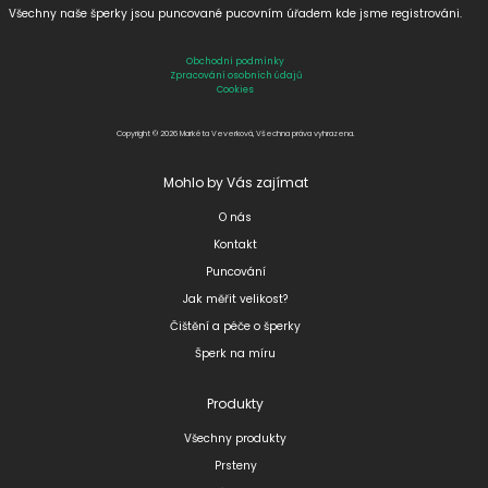
Všechny naše šperky jsou puncované
pucovním úřadem kde jsme registrováni.
Obchodní podmínky
Zpracování osobních údajů
Cookies
Copyright © 2026 Markéta Veverková, Všechna práva vyhrazena.
Mohlo by Vás zajímat
O nás
Kontakt
Puncování
Jak měřit velikost?
Čištění a péče o šperky
Šperk na míru
Produkty
Všechny produkty
Prsteny