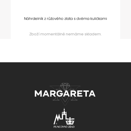
Náhrdelník z růžového zlata s dvěma kuličkami
Zboží momentálně nemáme skladem.