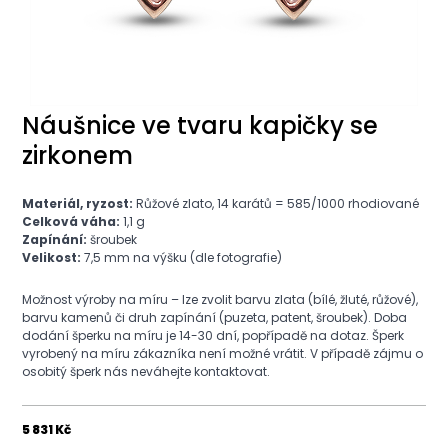
Náušnice ve tvaru kapičky se
zirkonem
Materiál, ryzost:
Růžové zlato, 14 karátů = 585/1000 rhodiované
Celková váha:
1,1 g
Zapínání:
šroubek
Velikost:
7,5 mm na výšku (dle fotografie)
Možnost výroby na míru – lze zvolit barvu zlata (bílé, žluté, růžové),
barvu kamenů či druh zapínání (puzeta, patent, šroubek). Doba
dodání šperku na míru je 14-30 dní, popřípadě na dotaz. Šperk
vyrobený na míru zákazníka není možné vrátit. V případě zájmu o
osobitý šperk nás neváhejte kontaktovat.
5 831 Kč