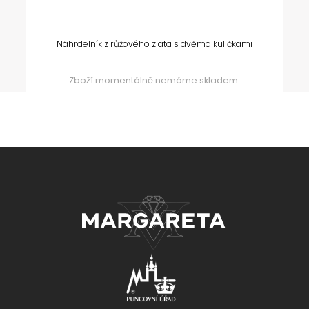
Náhrdelník z růžového zlata s dvěma kuličkami
Zboží momentálně nemáme skladem.