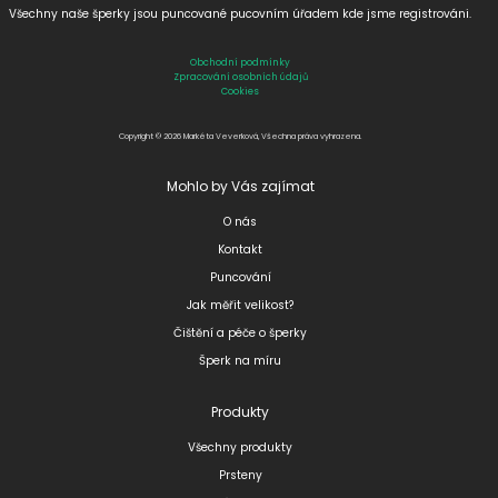
Všechny naše šperky jsou puncované
pucovním úřadem kde jsme registrováni.
Obchodní podmínky
Zpracování osobních údajů
Cookies
Copyright © 2026 Markéta Veverková, Všechna práva vyhrazena.
Mohlo by Vás zajímat
O nás
Kontakt
Puncování
Jak měřit velikost?
Čištění a péče o šperky
Šperk na míru
Produkty
Všechny produkty
Prsteny