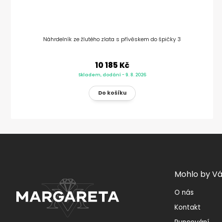
Náhrdelník ze žlutého zlata s přívěskem do špičky 3
10 185 Kč
Skladem, dodání - 9. 8. 2026
Mohlo by Vá
O nás
Kontakt