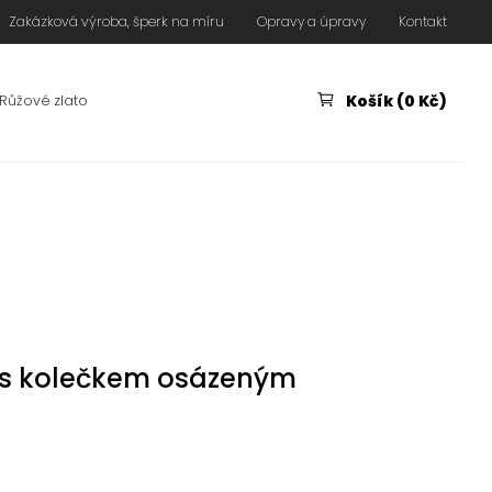
Zakázková výroba, šperk na míru
Opravy a úpravy
Kontakt
Košík (0 Kč)
Růžové zlato
a s kolečkem osázeným