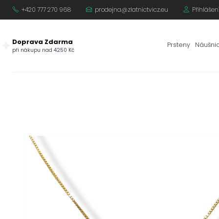
+420 777 270 968
prodejna@zlatnictvicz.eu
Přihlášen
Doprava Zdarma
Prsteny
Náušni
při nákupu nad 4250 Kč