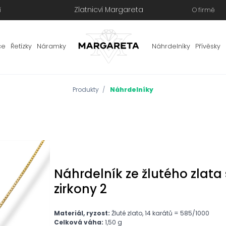
Zlatnicví Margareta
í
O firmě
ce
Řetízky
Náramky
Náhrdelníky
Přívěsky
Produkty
Náhrdelníky
Náhrdelník ze žlutého zlat
zirkony 2
Materiál, ryzost:
Žluté zlato, 14 karátů = 585/1000
Celková váha:
1,50 g