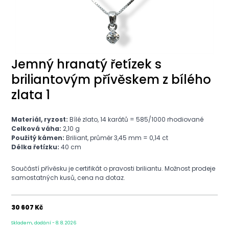
Jemný hranatý řetízek s
briliantovým přívěskem z bílého
zlata 1
Materiál, ryzost:
Bílé zlato, 14 karátů = 585/1000 rhodiované
Celková váha:
2,10 g
Použitý kámen:
Briliant, průměr 3,45 mm = 0,14 ct
Délka řetízku:
40 cm
Součástí přívěsku je certifikát o pravosti briliantu. Možnost prodeje
samostatných kusů, cena na dotaz.
30 607 Kč
Skladem, dodání - 8. 8. 2026