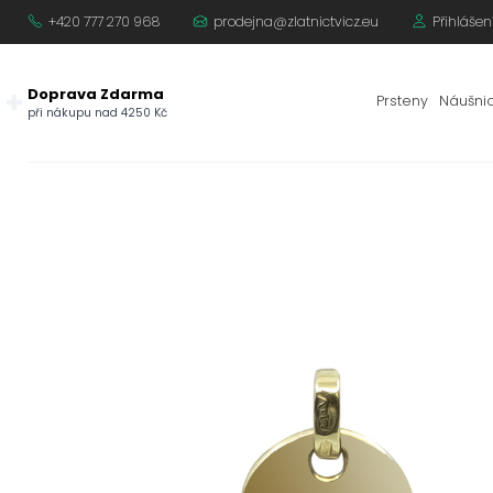
+420 777 270 968
prodejna@zlatnictvicz.eu
Přihlášen
Doprava Zdarma
Prsteny
Náušni
při nákupu nad 4250 Kč