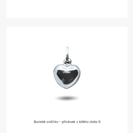
Buclaté srdíčko - přívěsek z bílého zlata 6