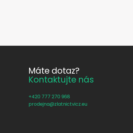
Máte dotaz?
Kontaktujte nás
+420 777 270 968
prodejna@zlatnictvicz.eu