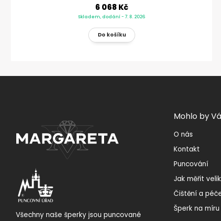
6 068 Kč
Skladem, dodání - 7. 8. 2026
Mohlo by Vá
O nás
Kontakt
Puncování
Jak měřit veli
Čištění a péč
Šperk na míru
Všechny naše šperky jsou puncované