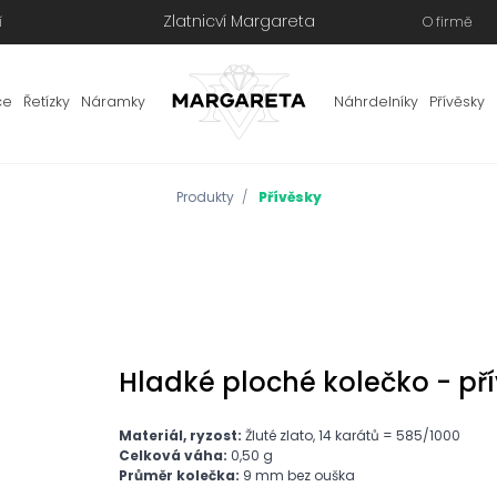
Zlatnicví Margareta
í
O firmě
ce
Řetízky
Náramky
Náhrdelníky
Přívěsky
Produkty
Přívěsky
Hladké ploché kolečko - pří
Materiál, ryzost:
Žluté zlato, 14 karátů = 585/1000
Celková váha:
0,50 g
Průměr kolečka:
9 mm bez ouška