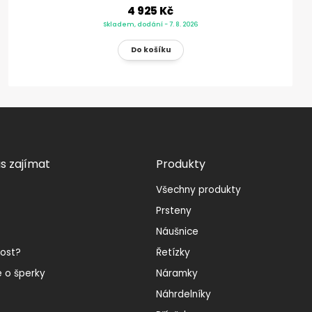
4 925 Kč
Skladem, dodání - 7. 8. 2026
s zajímat
Produkty
Všechny produkty
Prsteny
Náušnice
kost?
Řetízky
e o šperky
Náramky
Náhrdelníky