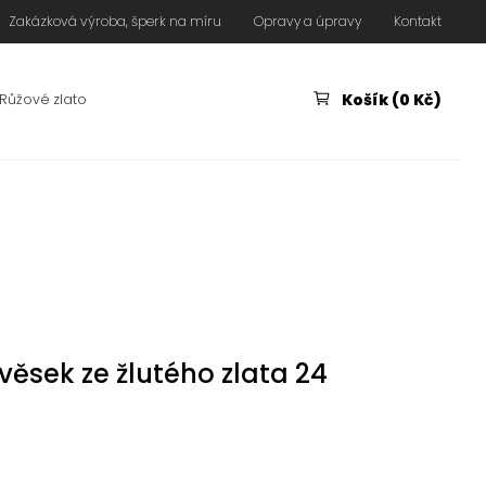
Zakázková výroba, šperk na míru
Opravy a úpravy
Kontakt
Košík (0 Kč)
Růžové zlato
věsek ze žlutého zlata 24