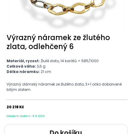
Výrazný náramek ze žlutého
zlata, odlehčený 6
Materiál, ryzost:
Žluté zlato, 14 karátů = 585/1000
Celková váha:
3,6 g
Délka náramku:
21 cm
Výrazný dámský náramek ze žlutého zlata, 3+1 očko dobarvené
bílým zlatem.
20 218 Kč
Skladem, dodání - 8. 8. 2026