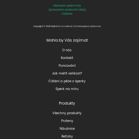
Obchodní podmínky
Zpracování osobních údajů
Cookies
Copyright © 2026 Markéta Veverková, Všechna práva vyhrazena.
Mohlo by Vás zajímat
O nás
Kontakt
Puncování
Jak měřit velikost?
Čištění a péče o šperky
Šperk na míru
Produkty
Všechny produkty
Prsteny
Náušnice
Řetízky