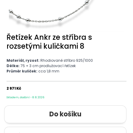
Řetízek Ankr ze stříbra s
rozsetými kuličkami 8
Materiál, ryzost:
Rhodiované stříbro 925/1000
Délka:
75 + 3 cm prodlužovací řetízek
Průměr kuliček:
cca 1,8 mm
2 971 Kč
Skladem, dodání - 8. 8. 2026