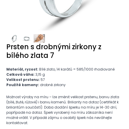
Prsten s drobnými zirkony z
bílého zlata 7
Materiál, ryzost:
Bílé zlato, 14 karátů = 585/1000 rhodiované
Celková váha:
3,15 g
Velikost prstenu:
57
Použité kameny:
drobné zirkony
Možnost výroby na míru – lze změnit velikost prstenu, barvu zlata
(bílé, žluté, růžové) i barvu kamenů. Brilianty na dotaz (certifikát k
briliantům součástí). Doba dodání šperku na míru je 14-30 dní,
popřípadě na dotaz. Šperk vyrobený na míru zákazníka není
možné vrátit. V případě zájmu o osobitý šperk nás neváhejte
kontaktovat.