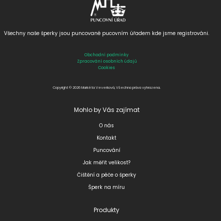
Všechny naše šperky jsou puncované
pucovním úřadem kde jsme registrováni.
Obchodní podmínky
Zpracování osobních údajů
Cookies
Copyright © 2026 Markéta Veverková, Všechna práva vyhrazena.
Mohlo by Vás zajímat
O nás
Kontakt
Puncování
Jak měřit velikost?
Čištění a péče o šperky
Šperk na míru
Produkty