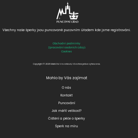
Všechny naše šperky jsou puncované
pucovním úřadem kde jsme registrováni.
Obchodní podmínky
Zpracování osobních údajů
Cookies
Copyright © 2026 Markéta Veverková, Všechna práva vyhrazena.
Mohlo by Vás zajímat
O nás
Kontakt
Puncování
Jak měřit velikost?
Čištění a péče o šperky
Šperk na míru