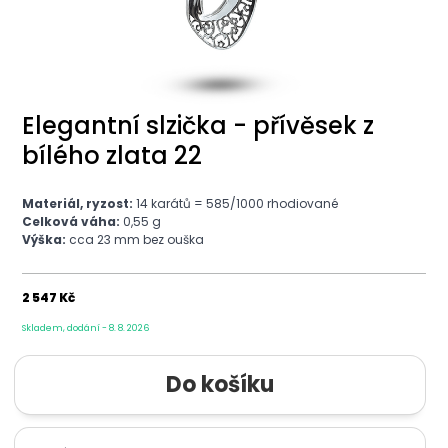
Elegantní slzička - přívěsek z
bílého zlata 22
Materiál, ryzost:
14 karátů = 585/1000 rhodiované
Celková váha:
0,55 g
Výška:
cca 23 mm bez ouška
2 547 Kč
Skladem, dodání - 8. 8. 2026